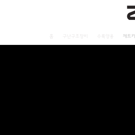
홈
구난구조장비
수륙양용
제트카