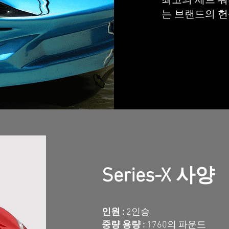
최고의 제트 워
는 브랜드의 헌
Series-X 사양
인원 :
2인승
중량 용량 :
1760의 파운드