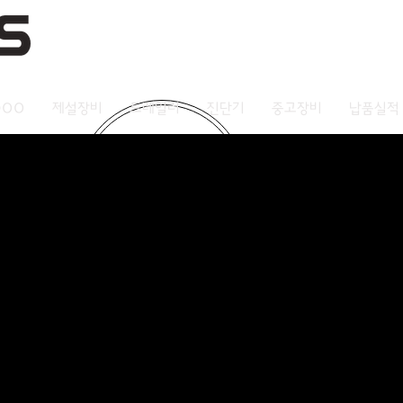
DOO
제설장비
트레일러
진단기
중고장비
납품실적