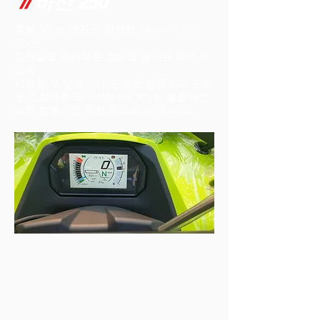
//
바산
250
중형 300cc 엔진을 장착한 BASHAN 300
ATV는
집안일을 처리하든 장비를 옮기든 빠르고
쉽게
사용할 수 있습니다. 민첩한 핸들링과 손쉬
운 조향으로 BASHAN 300 ATV는 활동적인
야외 활동가를 위한 최적의 ATV입니다.