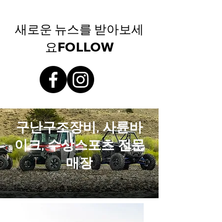
새로운 뉴스를 받아보세
요FOLLOW
​구난구조장비, 사륜바
이크, 수상스포츠 전문
매장